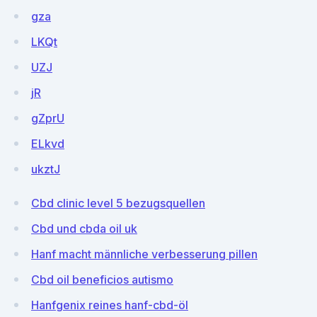
gza
LKQt
UZJ
jR
gZprU
ELkvd
ukztJ
Cbd clinic level 5 bezugsquellen
Cbd und cbda oil uk
Hanf macht männliche verbesserung pillen
Cbd oil beneficios autismo
Hanfgenix reines hanf-cbd-öl