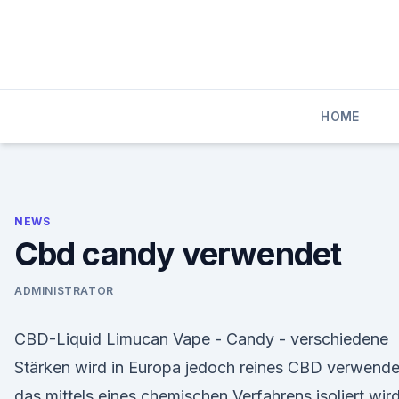
Skip
to
content
HOME
NEWS
Cbd candy verwendet
ADMINISTRATOR
CBD-Liquid Limucan Vape - Candy - verschiedene
Stärken wird in Europa jedoch reines CBD verwende
das mittels eines chemischen Verfahrens isoliert wird